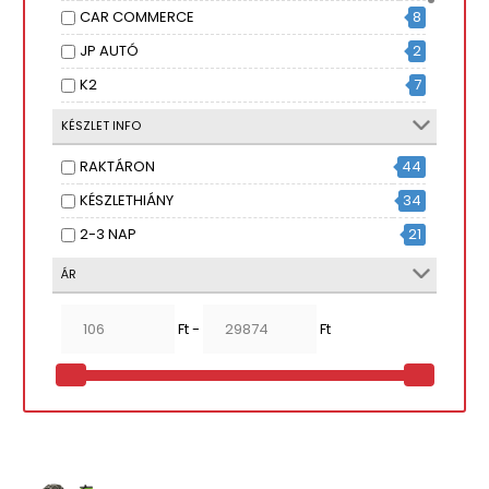
CAR COMMERCE
8
JP AUTÓ
2
K2
7
MAGNETTI MARELLI
15
KÉSZLET INFO
MAXGEAR
3
RAKTÁRON
44
MOJE AUTO
5
KÉSZLETHIÁNY
34
SCT
3
2-3 NAP
21
SHINY GARAGE
1
ÁR
SONAX
15
VIRAGE
7
Ft -
Ft