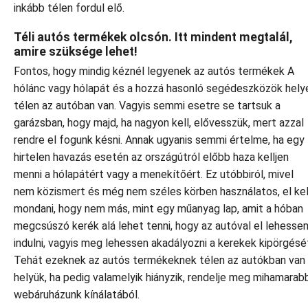
inkább télen fordul elő.
Téli autós termékek olcsón. Itt mindent megtalál,
amire szüksége lehet!
Fontos, hogy mindig kéznél legyenek az autós termékek A
hólánc vagy hólapát és a hozzá hasonló segédeszközök hely
télen az autóban van. Vagyis semmi esetre se tartsuk a
garázsban, hogy majd, ha nagyon kell, elővesszük, mert azzal
rendre el fogunk késni. Annak ugyanis semmi értelme, ha egy
hirtelen havazás esetén az országútról előbb haza kelljen
menni a hólapátért vagy a menekítőért. Ez utóbbiról, mivel
nem közismert és még nem széles körben használatos, el kel
mondani, hogy nem más, mint egy műanyag lap, amit a hóban
megcsúszó kerék alá lehet tenni, hogy az autóval el lehesse
indulni, vagyis meg lehessen akadályozni a kerekek kipörgésé
Tehát ezeknek az autós termékeknek télen az autókban van
helyük, ha pedig valamelyik hiányzik, rendelje meg mihamarab
webáruházunk kínálatából.