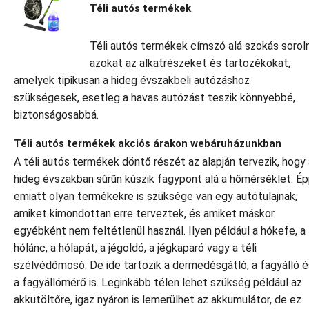
Téli autós termékek
Téli autós termékek címszó alá szokás soroln
azokat az alkatrészeket és tartozékokat,
amelyek tipikusan a hideg évszakbeli autózáshoz
szükségesek, esetleg a havas autózást teszik könnyebbé,
biztonságosabbá.
Téli autós termékek akciós árakon webáruházunkban
A téli autós termékek döntő részét az alapján tervezik, hogy 
hideg évszakban sűrűn kúszik fagypont alá a hőmérséklet. É
emiatt olyan termékekre is szüksége van egy autótulajnak,
amiket kimondottan erre terveztek, és amiket máskor
egyébként nem feltétlenül használ. Ilyen például a hókefe, a
hólánc, a hólapát, a jégoldó, a jégkaparó vagy a téli
szélvédőmosó. De ide tartozik a dermedésgátló, a fagyálló é
a fagyállómérő is. Leginkább télen lehet szükség például az
akkutöltőre, igaz nyáron is lemerülhet az akkumulátor, de ez