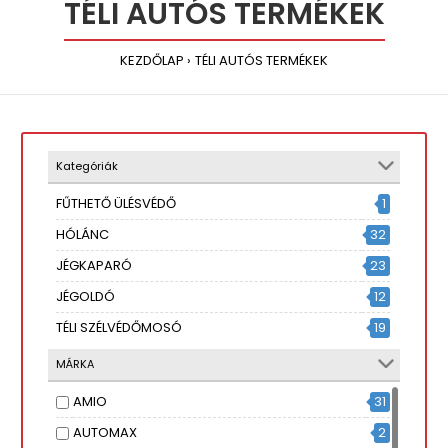
TÉLI AUTÓS TERMÉKEK
KEZDŐLAP
TÉLI AUTÓS TERMÉKEK
Kategóriák
FŰTHETŐ ÜLÉSVÉDŐ
1
HÓLÁNC
32
JÉGKAPARÓ
23
JÉGOLDÓ
12
TÉLI SZÉLVÉDŐMOSÓ
19
MÁRKA
AMIO
31
AUTOMAX
2