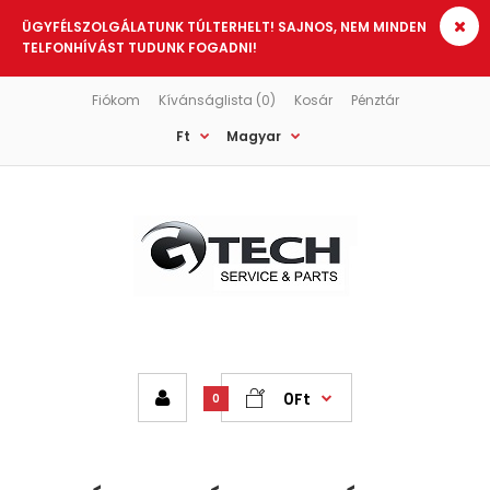
ÜGYFÉLSZOLGÁLATUNK TÚLTERHELT! SAJNOS, NEM MINDEN
TELFONHÍVÁST TUDUNK FOGADNI!
Fiókom
Kívánságlista (0)
Kosár
Pénztár
Ft
Magyar
0Ft
0