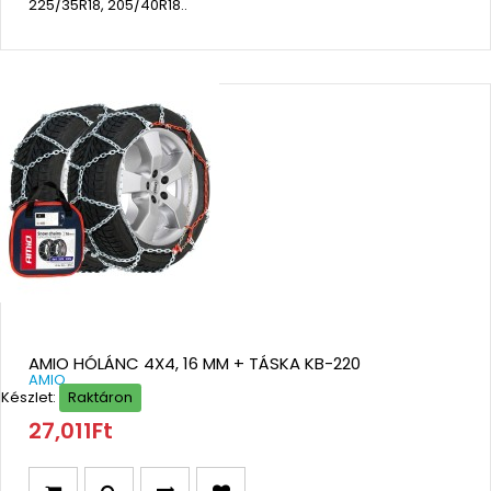
225/35R18, 205/40R18..
AMIO HÓLÁNC 4X4, 16 MM + TÁSKA KB-220
AMIO
Készlet:
Raktáron
27,011Ft