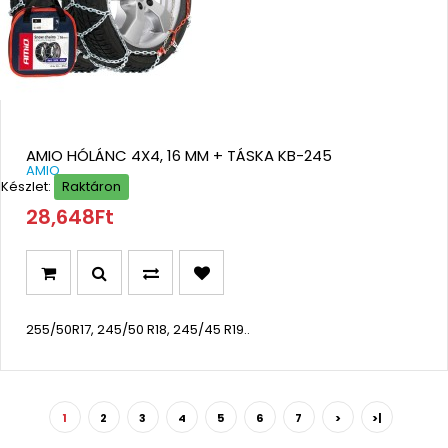
AMIO HÓLÁNC 4X4, 16 MM + TÁSKA KB-245
AMIO
Készlet:
Raktáron
28,648Ft
255/50R17, 245/50 R18, 245/45 R19..
1
2
3
4
5
6
7
>
>|