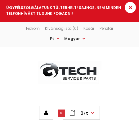
ÜGYFÉLSZOLGÁLATUNK TÚLTERHELT! SAJNOS, NEM MINDEN
TELFONHÍVÁST TUDUNK FOGADNI!
Fiókom
Kívánságlista (0)
Kosár
Pénztár
Ft
Magyar
0Ft
0