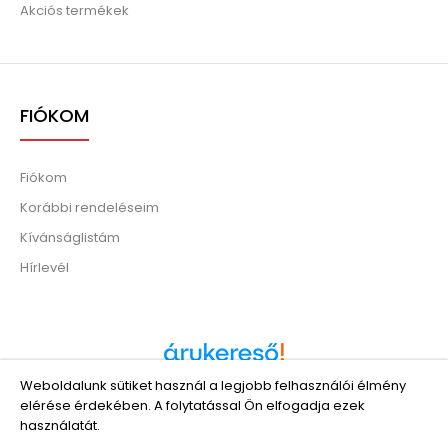
Akciós termékek
FIÓKOM
Fiókom
Korábbi rendeléseim
Kívánságlistám
Hírlevél
Weboldalunk sütiket használ a legjobb felhasználói élmény
Árukereső.hu
elérése érdekében. A folytatással Ön elfogadja ezek
használatát.