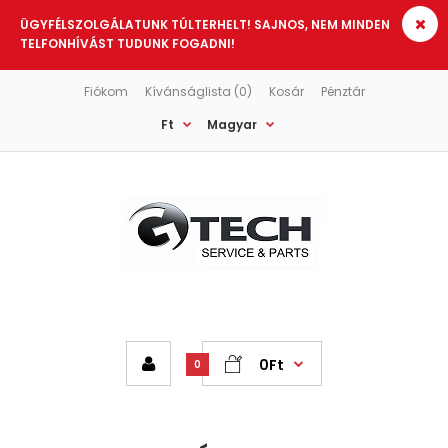
ÜGYFÉLSZOLGÁLATUNK TÚLTERHELT! SAJNOS, NEM MINDEN
TELFONHÍVÁST TUDUNK FOGADNI!
Fiókom
Kívánságlista (0)
Kosár
Pénztár
Ft
Magyar
0Ft
0