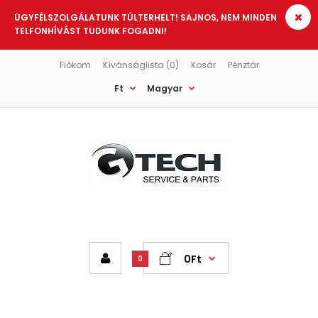
ÜGYFÉLSZOLGÁLATUNK TÚLTERHELT! SAJNOS, NEM MINDEN
TELFONHÍVÁST TUDUNK FOGADNI!
Fiókom
Kívánságlista (0)
Kosár
Pénztár
Ft
Magyar
0Ft
0