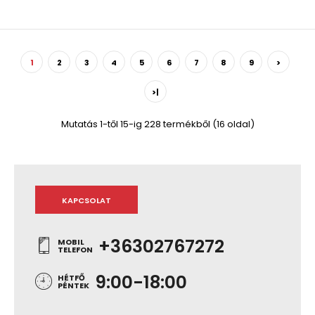
1
2
3
4
5
6
7
8
9
>
>|
Mutatás 1-től 15-ig 228 termékből (16 oldal)
KAPCSOLAT
+36302767272
MOBIL
TELEFON
9:00-18:00
HÉTFŐ
PÉNTEK